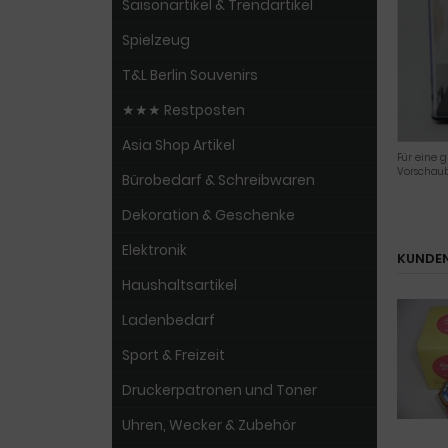
Saisonartikel & Trendartikel
Spielzeug
T&L Berlin Souvenirs
★★★ Restposten
Asia Shop Artikel
Für eine g
Vorschaub
Bürobedarf & Schreibwaren
Dekoration & Geschenke
Elektronik
KUNDEN
Haushaltsartikel
Ladenbedarf
Sport & Freizeit
Druckerpatronen und Toner
Uhren, Wecker & Zubehör