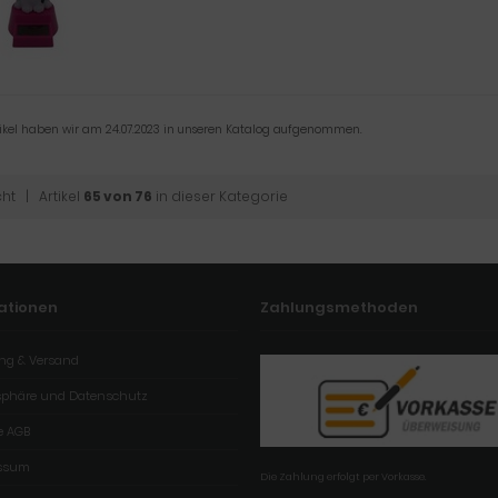
tikel haben wir am 24.07.2023 in unseren Katalog aufgenommen.
cht
| Artikel
65 von 76
in dieser Kategorie
ationen
Zahlungsmethoden
ng & Versand
tsphäre und Datenschutz
e AGB
ssum
Die Zahlung erfolgt per Vorkasse.