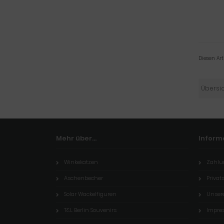
Diesen Ar
Übersi
Mehr über...
Inform
Winkekatzen
Zahlu
Aschenbecher
Priva
Solar Wackelfiguren
Unser
T&L Berlin Souvenirs
Impre