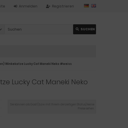
ite
Anmelden
Registrieren
SUCHEN
en) Winkekatze Lucky Cat Maneki Neko #weiss
tze Lucky Cat Maneki Neko
Sie können als Gast (bzw. mit Ihrem derzeitigen Status) keine
Preise sehen.