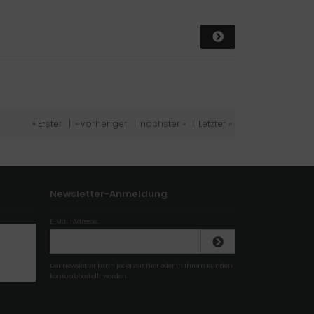
« Erster
|
« vorheriger
|
nächster »
|
Letzter »
Newsletter-Anmeldung
E-Mail-Adresse:
Der Newsletter kann jederzeit hier oder in Ihrem Kunden
konto abbestellt werden.