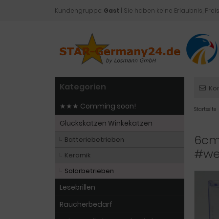
Kundengruppe:
Gast
| Sie haben keine Erlaubnis, Preis
Kategorien
Ko
★★★ Comming soon!
Startseite
Glückskatzen Winkekatzen
6cm 
Batteriebetrieben
#we
Keramik
Solarbetrieben
Lesebrillen
Raucherbedarf