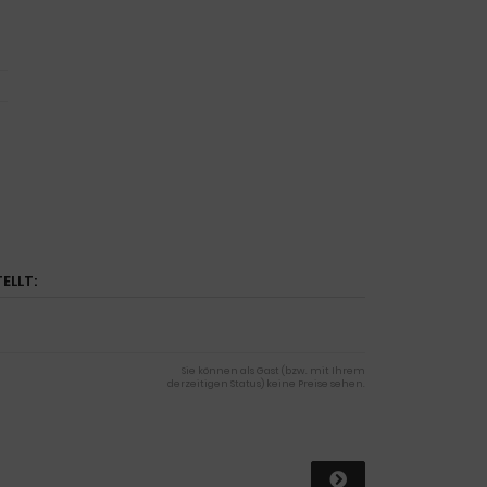
ELLT:
Sie können als Gast (bzw. mit Ihrem
derzeitigen Status) keine Preise sehen.