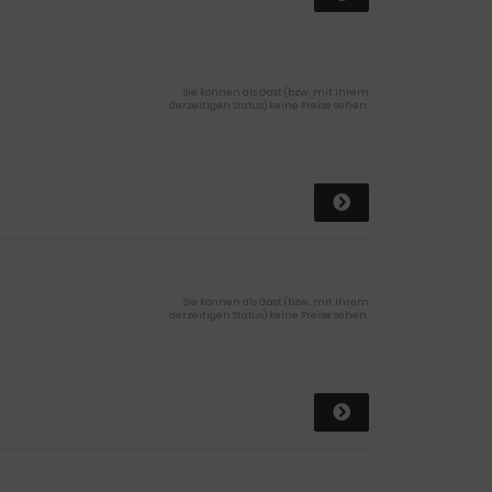
Sie können als Gast (bzw. mit Ihrem
derzeitigen Status) keine Preise sehen.
Sie können als Gast (bzw. mit Ihrem
derzeitigen Status) keine Preise sehen.