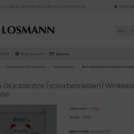
e zu sehen. Erstellen Sie bitte ein Kundenkonto.
Startse
Alle
ntakt
Impressum
Kasse
Glückskatzen Winkekatzen
Solarbetrieben
6cm Glückskatze (solarbetrieb
Glückskatze (solarbetrieben) Winkeka
iss
Lieferzeit:
1-3 Tage
Art.Nr.:
131169
Material:
Kunststoff