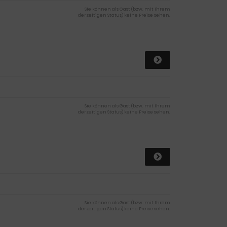
Sie können als Gast (bzw. mit Ihrem
derzeitigen Status) keine Preise sehen.
Sie können als Gast (bzw. mit Ihrem
derzeitigen Status) keine Preise sehen.
Sie können als Gast (bzw. mit Ihrem
derzeitigen Status) keine Preise sehen.